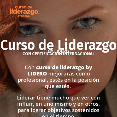
Ir
al
contenido
Curso de Liderazgo
BY LIDERO
CON CERTIFICACIÓN INTERNACIONAL
Con
curso de liderazgo by
LIDERO
mejorarás como
profesional, estés en la posición
que estés.
Liderar tiene mucho que ver con
influir, en uno mismo y en otros,
para lograr objetivos sostenidos
en el tiempo.